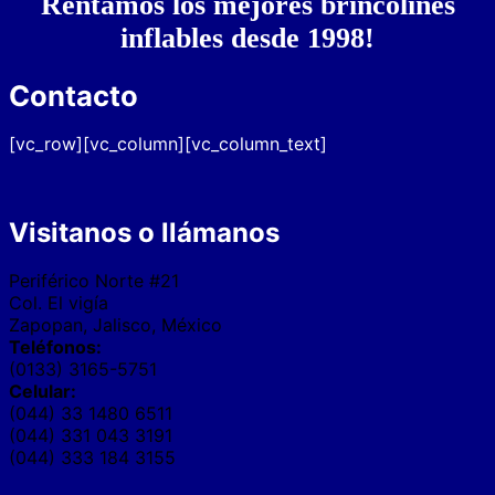
Rentamos los mejores brincolines
inflables desde 1998!
Contacto
[vc_row][vc_column][vc_column_text]
Visitanos o llámanos
Periférico Norte #21
Col. El vigía
Zapopan, Jalisco, México
Teléfonos:
(0133) 3165-5751
Celular:
(044) 33 1480 6511
(044) 331 043 3191
(044) 333 184 3155