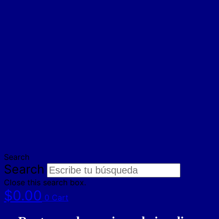
Search
Search
Close this search box.
$
0.00
0
Cart