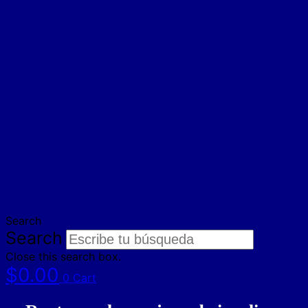
Search
Search
Close this search box.
$
0.00
0
Cart